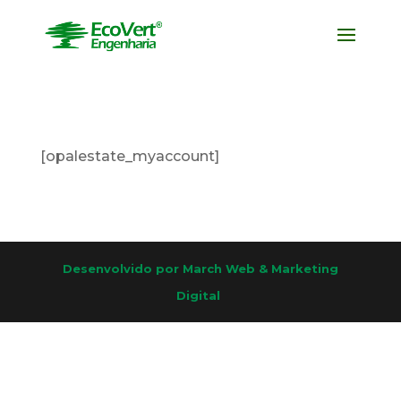
[opalestate_myaccount]
Desenvolvido por March Web & Marketing
Digital